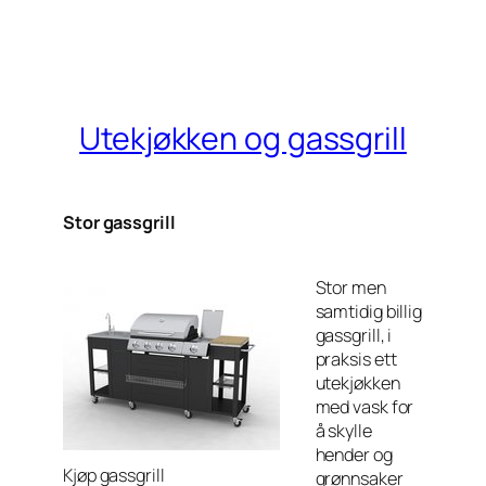
Utekjøkken og gassgrill
Stor gassgrill
Stor men
samtidig billig
gassgrill, i
praksis ett
utekjøkken
med vask for
å skylle
hender og
Kjøp gassgrill
grønnsaker