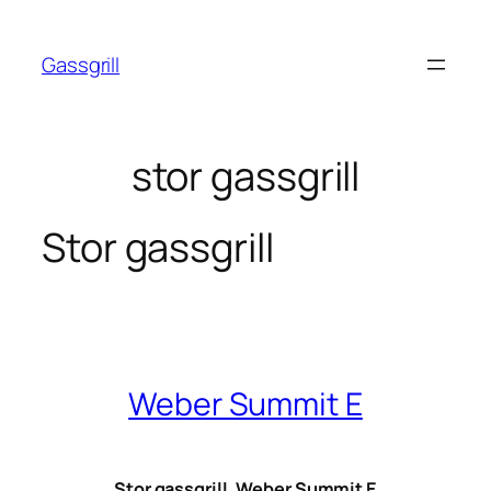
Hopp
til
Gassgrill
innhold
stor gassgrill
Stor gassgrill
Weber Summit E
Stor gassgrill, Weber Summit E