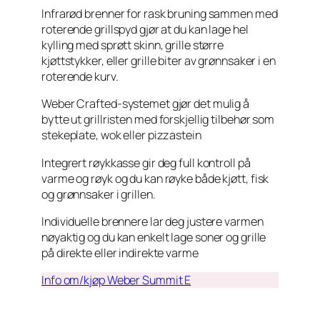
Infrarød brenner for rask bruning sammen med
roterende grillspyd gjør at du kan lage hel
kylling med sprøtt skinn, grille større
kjøttstykker, eller grille biter av grønnsaker i en
roterende kurv.
Weber Crafted-systemet gjør det mulig å
bytte ut grillristen med forskjellig tilbehør som
stekeplate, wok eller pizzastein
Integrert røykkasse gir deg full kontroll på
varme og røyk og du kan røyke både kjøtt, fisk
og grønnsaker i grillen.
Individuelle brennere lar deg justere varmen
nøyaktig og du kan enkelt lage soner og grille
på direkte eller indirekte varme
Info om/kjøp Weber Summit E