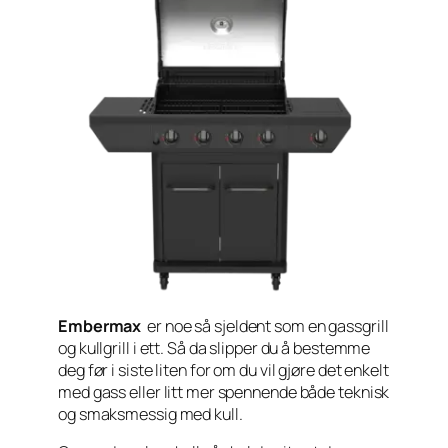
Embermax
er noe så sjeldent som en gassgrill
og kullgrill i ett. Så da slipper du å bestemme
deg før i siste liten for om du vil gjøre det enkelt
med gass eller litt mer spennende både teknisk
og smaksmessig med kull.