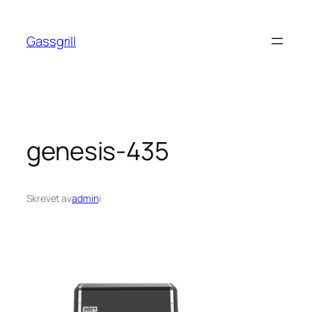
Hopp
til
Gassgrill
innhold
genesis-435
Skrevet av
admin
i