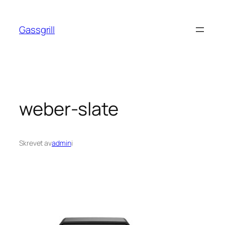
Hopp
til
Gassgrill
innhold
weber-slate
Skrevet av
admin
i