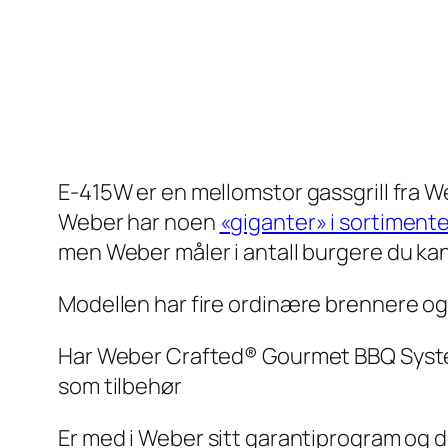
E-415W er en mellomstor gassgrill fra Web
Weber har noen
«giganter» i sortiment
men Weber måler i antall burgere du kan 
Modellen har fire ordinære brennere og 
Har Weber Crafted® Gourmet BBQ System, 
som tilbehør
Er med i Weber sitt garantiprogram og de