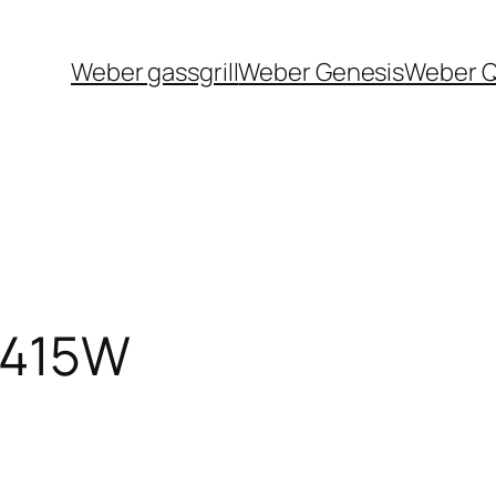
Weber gassgrill
Weber Genesis
Weber 
-415W