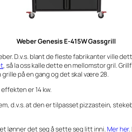
Weber Genesis E-415W Gassgrill
er. D.v.s. blant de fleste fabrikanter ville dett
et
, så la oss kalle dette en mellomstor gril. Gri
grille på en gang og det skal være 28.
effekten er 14 kw.
d.v.s. at den er tilpasset pizzastein, stekeb
t lønner det seg å sette seg litt inni.
Mer her
.