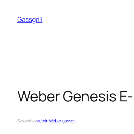
Hopp
til
Gassgrill
innhold
Weber Genesis E
Skrevet av
admin
i
Weber gassgrill